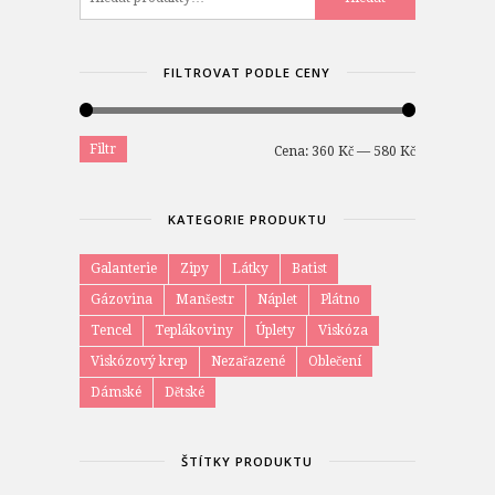
FILTROVAT PODLE CENY
Filtr
Minimální
Maximální
Cena:
360 Kč
—
580 Kč
cena
cena
KATEGORIE PRODUKTU
Galanterie
Zipy
Látky
Batist
Gázovina
Manšestr
Náplet
Plátno
Tencel
Teplákoviny
Úplety
Viskóza
Viskózový krep
Nezařazené
Oblečení
Dámské
Dětské
ŠTÍTKY PRODUKTU