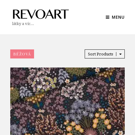
MENU
látky a víc...
BÉŽOVÁ
Sort Products