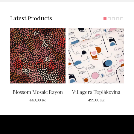
Latest Products
Blossom Mosaic Rayon
Villagers Teplákovina
O
449,00
Kč
499,00
Kč