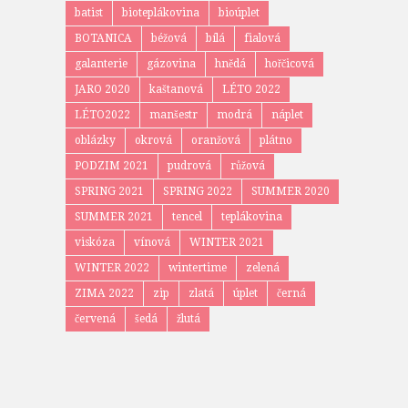
batist
bioteplákovina
bioúplet
BOTANICA
béžová
bílá
fialová
galanterie
gázovina
hnědá
hořčicová
JARO 2020
kaštanová
LÉTO 2022
LÉTO2022
manšestr
modrá
náplet
oblázky
okrová
oranžová
plátno
PODZIM 2021
pudrová
růžová
SPRING 2021
SPRING 2022
SUMMER 2020
SUMMER 2021
tencel
teplákovina
viskóza
vínová
WINTER 2021
WINTER 2022
wintertime
zelená
ZIMA 2022
zip
zlatá
úplet
černá
červená
šedá
žlutá