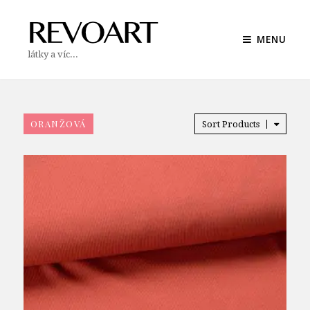
MENU
látky a víc...
ORANŽOVÁ
Sort Products