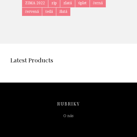
ZIMA 2022
zip
zlatá
úplet
černá
červená
šedá
žlutá
Latest Products
RUBRIKY
O nás