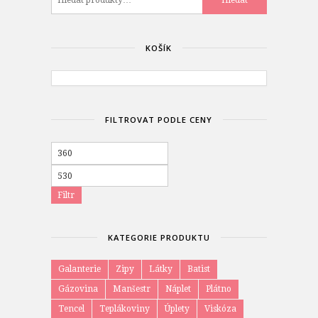
Hledat
KOŠÍK
FILTROVAT PODLE CENY
Minimální
cena
Maximální
cena
Filtr
KATEGORIE PRODUKTU
Galanterie
Zipy
Látky
Batist
Gázovina
Manšestr
Náplet
Plátno
Tencel
Teplákoviny
Úplety
Viskóza