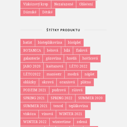
Viskózový krep
Nezařazené
Oblečení
Dámské
Dětské
ŠTÍTKY PRODUKTU
batist
bioteplákovina
bioúplet
BOTANICA
béžová
bílá
fialová
galanterie
gázovina
hnědá
hořčicová
JARO 2020
kaštanová
LÉTO 2022
LÉTO2022
manšestr
modrá
náplet
oblázky
okrová
oranžová
plátno
PODZIM 2021
pudrová
růžová
SPRING 2021
SPRING 2022
SUMMER 2020
SUMMER 2021
tencel
teplákovina
viskóza
vínová
WINTER 2021
WINTER 2022
wintertime
zelená