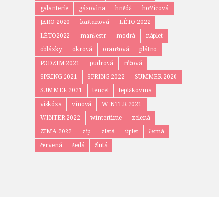
galanterie
gázovina
hnědá
hořčicová
JARO 2020
kaštanová
LÉTO 2022
LÉTO2022
manšestr
modrá
náplet
oblázky
okrová
oranžová
plátno
PODZIM 2021
pudrová
růžová
SPRING 2021
SPRING 2022
SUMMER 2020
SUMMER 2021
tencel
teplákovina
viskóza
vínová
WINTER 2021
WINTER 2022
wintertime
zelená
ZIMA 2022
zip
zlatá
úplet
černá
červená
šedá
žlutá