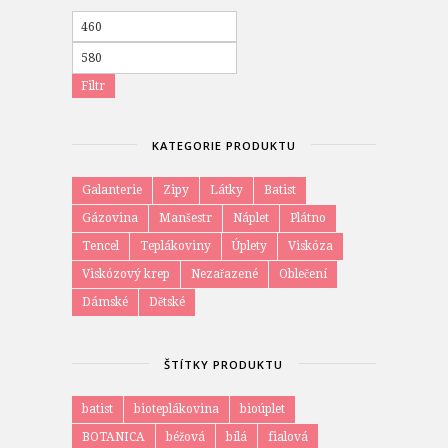
Minimální
cena
Maximální
cena
Filtr
KATEGORIE PRODUKTU
Galanterie
Zipy
Látky
Batist
Gázovina
Manšestr
Náplet
Plátno
Tencel
Teplákoviny
Úplety
Viskóza
Viskózový krep
Nezařazené
Oblečení
Dámské
Dětské
ŠTÍTKY PRODUKTU
batist
bioteplákovina
bioúplet
BOTANICA
béžová
bílá
fialová