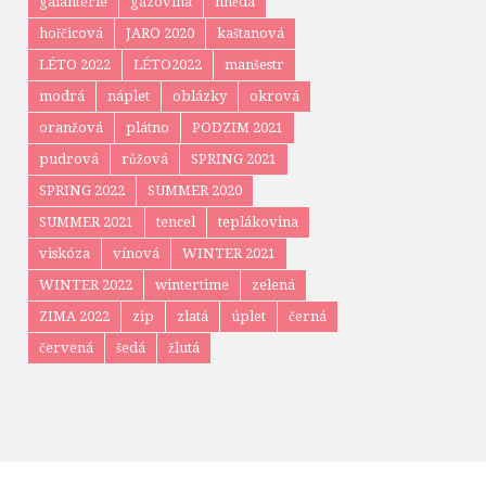
galanterie
gázovina
hnědá
hořčicová
JARO 2020
kaštanová
LÉTO 2022
LÉTO2022
manšestr
modrá
náplet
oblázky
okrová
oranžová
plátno
PODZIM 2021
pudrová
růžová
SPRING 2021
SPRING 2022
SUMMER 2020
SUMMER 2021
tencel
teplákovina
viskóza
vínová
WINTER 2021
WINTER 2022
wintertime
zelená
ZIMA 2022
zip
zlatá
úplet
černá
červená
šedá
žlutá