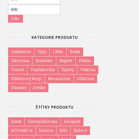
cena
Maximální
cena
Filtr
KATEGORIE PRODUKTU
Galanterie
Zipy
Látky
Batist
Gázovina
Manšestr
Náplet
Plátno
Tencel
Teplákoviny
Úplety
Viskóza
Viskózový krep
Nezařazené
Oblečení
Dámské
Dětské
ŠTÍTKY PRODUKTU
batist
bioteplákovina
bioúplet
BOTANICA
béžová
bílá
fialová