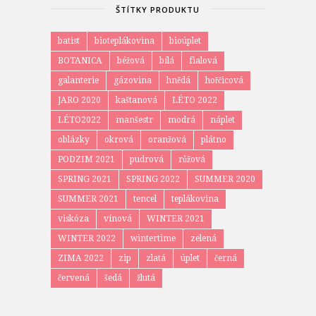
ŠTÍTKY PRODUKTU
batist
bioteplákovina
bioúplet
BOTANICA
béžová
bílá
fialová
galanterie
gázovina
hnědá
hořčicová
JARO 2020
kaštanová
LÉTO 2022
LÉTO2022
manšestr
modrá
náplet
oblázky
okrová
oranžová
plátno
PODZIM 2021
pudrová
růžová
SPRING 2021
SPRING 2022
SUMMER 2020
SUMMER 2021
tencel
teplákovina
viskóza
vínová
WINTER 2021
WINTER 2022
wintertime
zelená
ZIMA 2022
zip
zlatá
úplet
černá
červená
šedá
žlutá