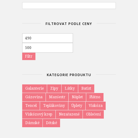
FILTROVAT PODLE CENY
Minimální
cena
Maximální
cena
Filtr
KATEGORIE PRODUKTU
Galanterie
Zipy
Látky
Batist
Gázovina
Manšestr
Náplet
Plátno
Tencel
Teplákoviny
Úplety
Viskóza
Viskózový krep
Nezařazené
Oblečení
Dámské
Dětské