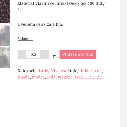
Materiál vlastní certifikát Oeko-tex 100 třídy
1.
Uvedená cena za 1 bm.
Skladem
Přidat do košíku
m
Kategorie:
Látky
,
Viskóza
Štítky:
bílá
,
černá
,
hnědá
,
modrá
,
šedá
,
viskóza
,
WINTER 2022