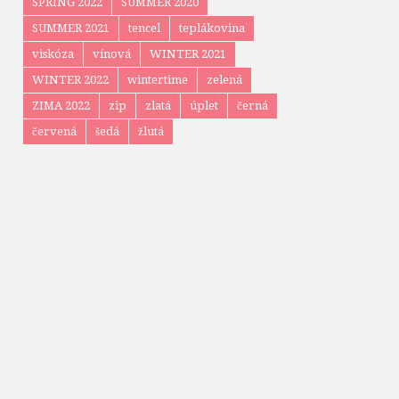
SPRING 2022
SUMMER 2020
SUMMER 2021
tencel
teplákovina
viskóza
vínová
WINTER 2021
WINTER 2022
wintertime
zelená
ZIMA 2022
zip
zlatá
úplet
černá
červená
šedá
žlutá