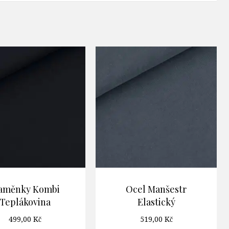
laměnky Kombi
Ocel Manšestr
Teplákovina
Elastický
499,00
Kč
519,00
Kč