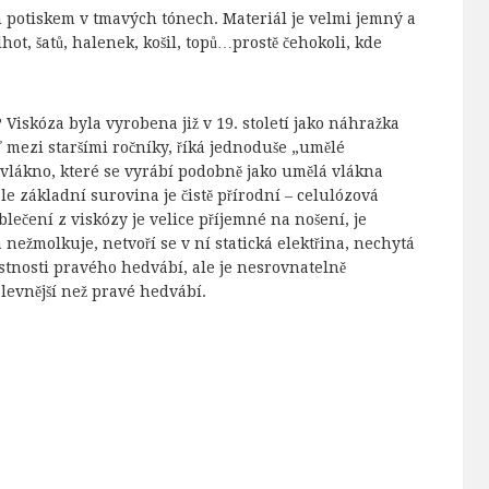
m potiskem v tmavých tónech. Materiál je velmi jemný a
lhot, šatů, halenek, košil, topů…prostě čehokoli, kde
 Viskóza byla vyrobena již v 19. století jako náhražka
ť mezi staršími ročníky, říká jednoduše „umělé
 vlákno, které se vyrábí podobně jako umělá vlákna
e základní surovina je čistě přírodní – celulózová
lečení z viskózy je velice příjemné na nošení, je
 nežmolkuje, netvoří se v ní statická elektřina, nechytá
astnosti pravého hedvábí, ale je nesrovnatelně
levnější než pravé hedvábí.