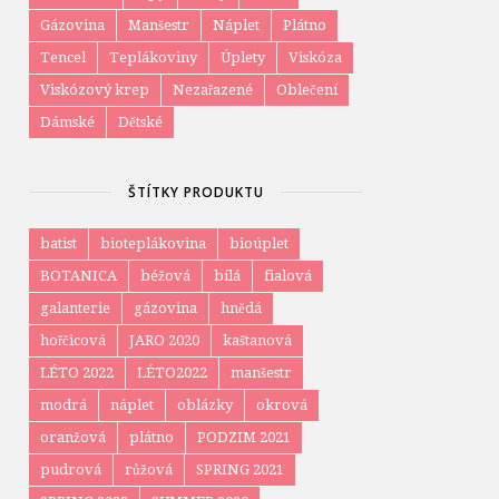
Gázovina
Manšestr
Náplet
Plátno
Tencel
Teplákoviny
Úplety
Viskóza
Viskózový krep
Nezařazené
Oblečení
Dámské
Dětské
ŠTÍTKY PRODUKTU
batist
bioteplákovina
bioúplet
BOTANICA
béžová
bílá
fialová
galanterie
gázovina
hnědá
hořčicová
JARO 2020
kaštanová
LÉTO 2022
LÉTO2022
manšestr
modrá
náplet
oblázky
okrová
oranžová
plátno
PODZIM 2021
pudrová
růžová
SPRING 2021