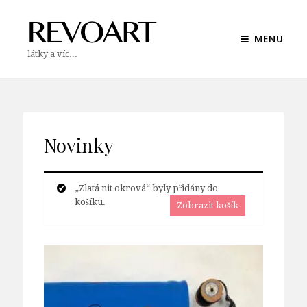
MENU
látky a víc...
Novinky
„Zlatá nit okrová“ byly přidány do
košíku.
Zobrazit košík