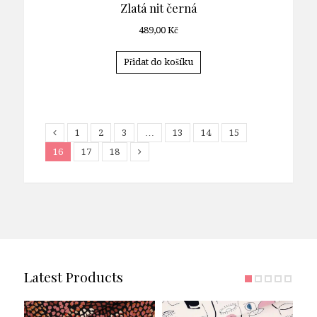
Zlatá nit černá
489,00
Kč
Přidat do košíku
1
2
3
…
13
14
15
16
17
18
Latest Products